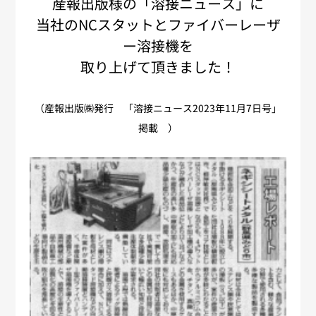
産報出版様の「溶接ニュース」に
当社のNCスタットとファイバーレーザ
ー溶接機を
取り上げて頂きました！
（産報出版㈱発行 「溶接ニュース
2023
年
11
月
7
日号」
掲載 ）